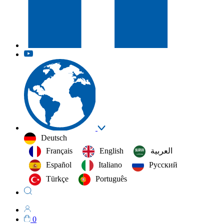
Deutsch
Français
English
العربية‏
Español
Italiano
Русский
Türkçe
Português
0