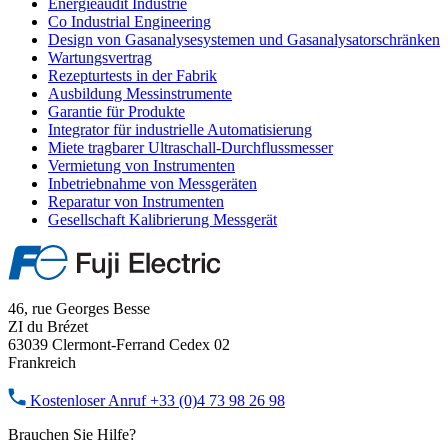
Energieaudit Industrie
Co Industrial Engineering
Design von Gasanalysesystemen und Gasanalysatorschränken
Wartungsvertrag
Rezepturtests in der Fabrik
Ausbildung Messinstrumente
Garantie für Produkte
Integrator für industrielle Automatisierung
Miete tragbarer Ultraschall-Durchflussmesser
Vermietung von Instrumenten
Inbetriebnahme von Messgeräten
Reparatur von Instrumenten
Gesellschaft Kalibrierung Messgerät
46, rue Georges Besse
ZI du Brézet
63039 Clermont-Ferrand Cedex 02
Frankreich
Kostenloser Anruf
+33 (0)4 73 98 26 98
Brauchen Sie Hilfe?