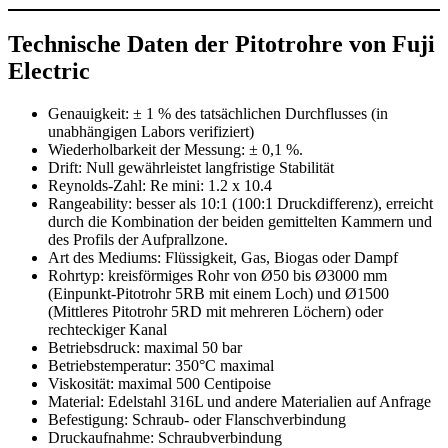
Technische Daten der Pitotrohre von Fuji
Electric
Genauigkeit: ± 1 % des tatsächlichen Durchflusses (in
unabhängigen Labors verifiziert)
Wiederholbarkeit der Messung: ± 0,1 %.
Drift: Null gewährleistet langfristige Stabilität
Reynolds-Zahl: Re mini: 1.2 x 10.4
Rangeability: besser als 10:1 (100:1 Druckdifferenz), erreicht
durch die Kombination der beiden gemittelten Kammern und
des Profils der Aufprallzone.
Art des Mediums: Flüssigkeit, Gas, Biogas oder Dampf
Rohrtyp: kreisförmiges Rohr von Ø50 bis Ø3000 mm
(Einpunkt-Pitotrohr 5RB mit einem Loch) und Ø1500
(Mittleres Pitotrohr 5RD mit mehreren Löchern) oder
rechteckiger Kanal
Betriebsdruck: maximal 50 bar
Betriebstemperatur: 350°C maximal
Viskosität: maximal 500 Centipoise
Material: Edelstahl 316L und andere Materialien auf Anfrage
Befestigung: Schraub- oder Flanschverbindung
Druckaufnahme: Schraubverbindung