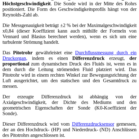
Höchstgeschwindigkeit
. Die Sonde wird in der Mitte des Rohrs
positioniert. Die Form des Geschwindigkeitsprofils hängt von der
Reynolds-Zahl ab.
Die Messgenauigkeit beträgt ±2 % bei der Maximalgeschwindigkeit
x0,84 (dieser Koeffizient kann auch mithilfe der Formeln von
Vennard und Blasius berechnet werden), wenn es sich um eine
turbulente Strömung handelt.
Das
Pitotrohr
gewährleistet eine
Durchflussmessung durch ein
Druckorgan,
indem es einen
Differenzdruck
erzeugt,
der
proportional
zum dynamischen Druck des Fluids ist, wenn es in
dem durch die Leitung strömenden Fluid platziert wird. Das
Pitotrohr wird in einem rechten Winkel zur Bewegungsrichtung der
Luft ausgerichtet, um den statischen und den Gesamtdruck zu
messen.
Der erzeugte Differenzdruck ist abhängig von der
Axialgeschwindigkeit, der Dichte des Mediums und den
geometrischen Eigenschaften der Sonde (K0-Koeffizient der
Sonde).
Dieser Differenzdruck wird vom
Differenzdrucksensor
gemessen,
der an den Hochdruck- (HP) und Niederdruck- (ND) Anschlüssen
des Pitotrohrs angeschlossen ist.