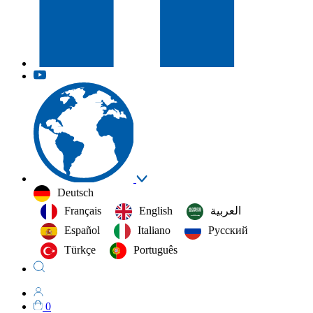
Deutsch
Français
English
العربية‏
Español
Italiano
Русский
Türkçe
Português
0