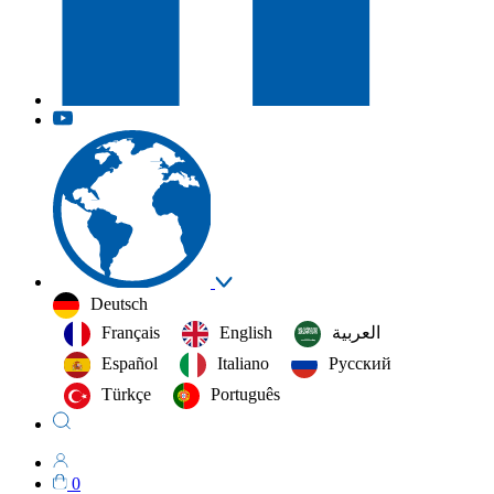
Deutsch
Français
English
العربية‏
Español
Italiano
Русский
Türkçe
Português
0