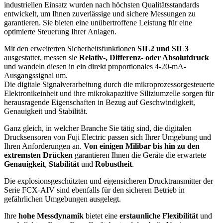
industriellen Einsatz wurden nach höchsten Qualitätsstandards
entwickelt, um Ihnen zuverlässige und sichere Messungen zu
garantieren. Sie bieten eine unübertroffene Leistung für eine
optimierte Steuerung Ihrer Anlagen.
Mit den erweiterten Sicherheitsfunktionen
SIL2 und SIL3
ausgestattet, messen sie
Relativ-, Differenz- oder Absolutdruck
und wandeln diesen in ein direkt proportionales 4-20-mA-
Ausgangssignal um.
Die digitale Signalverarbeitung durch die mikroprozessorgesteuerte
Elektronikeinheit und ihre mikrokapazitive Siliziumzelle sorgen für
herausragende Eigenschaften in Bezug auf Geschwindigkeit,
Genauigkeit und Stabilität.
Ganz gleich, in welcher Branche Sie tätig sind, die digitalen
Drucksensoren von Fuji Electric passen sich Ihrer Umgebung und
Ihren Anforderungen an.
Von einigen Milibar bis hin zu den
extremsten Drücken
garantieren Ihnen die Geräte die erwartete
Genauigkeit
,
Stabilität
und
Robustheit
.
Die explosionsgeschützten und eigensicheren Drucktransmitter der
Serie FCX-AIV sind ebenfalls für den sicheren Betrieb in
gefährlichen Umgebungen ausgelegt.
Ihre
hohe Messdynamik
bietet eine
erstaunliche Flexibilität
und