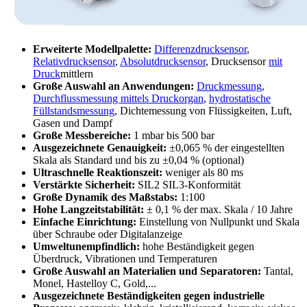
Erweiterte Modellpalette:
Differenzdrucksensor
,
Relativdrucksensor
,
Absolutdrucksensor
, Drucksensor
mit
Druck
mittlern
Große Auswahl an Anwendungen:
Druckmessung,
Durchflussmessung mittels Druckorgan
,
hydrostatische
Füllstandsmessung
, Dichtemessung von Flüssigkeiten, Luft,
Gasen und Dampf
Große Messbereiche:
1 mbar bis 500 bar
Ausgezeichnete Genauigkeit:
±0,065 % der eingestellten
Skala als Standard und bis zu ±0,04 % (optional)
Ultraschnelle Reaktionszeit:
weniger als 80 ms
Verstärkte Sicherheit:
SIL2 SIL3-Konformität
Große Dynamik des Maßstabs:
1:100
Hohe Langzeitstabilität:
± 0,1 % der max. Skala / 10 Jahre
Einfache Einrichtung:
Einstellung von Nullpunkt und Skala
über Schraube oder Digitalanzeige
Umweltunempfindlich:
hohe Beständigkeit gegen
Überdruck, Vibrationen und Temperaturen
Große Auswahl an Materialien und Separatoren:
Tantal,
Monel, Hastelloy C, Gold,...
Ausgezeichnete Beständigkeiten gegen industrielle