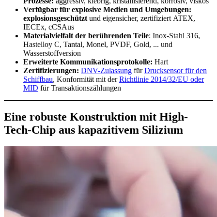
Prozesse:
aggressiv, klebrig, kristallisierend, korrosiv, viskos
Verfügbar für explosive Medien und Umgebungen:
explosionsgeschützt
und eigensicher,
zertifiziert
ATEX,
IECEx, cCSAus
Materialvielfalt der berührenden Teile
: Inox-Stahl 316,
Hastelloy C, Tantal, Monel, PVDF, Gold, ... und
Wasserstoffversion
Erweiterte Kommunikationsprotokolle:
Hart
Zertifizierungen:
DNV-Zulassung
für
Drucksensor für den
Schiffbau
, Konformität mit der
Richtlinie 2014/32/EU oder
MID
für Transaktionszählungen
Eine robuste Konstruktion mit High-
Tech-Chip aus kapazitivem Silizium