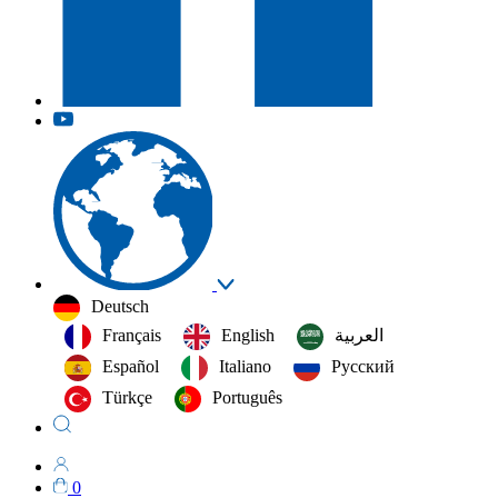
Deutsch
Français
English
العربية‏
Español
Italiano
Русский
Türkçe
Português
0