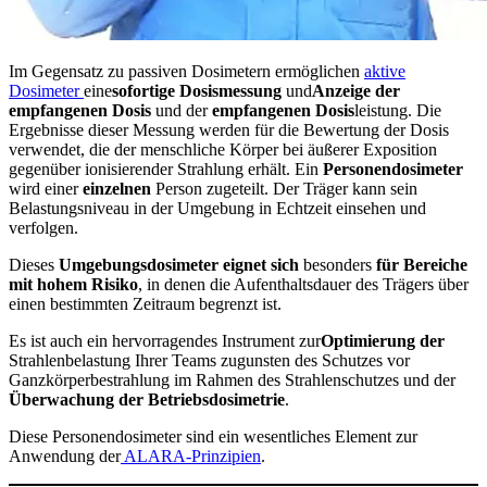
Im Gegensatz zu passiven Dosimetern ermöglichen
aktive
Dosimeter
eine
sofortige
Dosismessung
und
Anzeige der
empfangenen Dosis
und der
empfangenen Dosis
leistung. Die
Ergebnisse dieser Messung werden für die Bewertung der Dosis
verwendet, die der menschliche Körper bei äußerer Exposition
gegenüber ionisierender Strahlung erhält. Ein
Personendosimeter
wird einer
einzelnen
Person zugeteilt. Der Träger kann sein
Belastungsniveau in der Umgebung in Echtzeit einsehen und
verfolgen.
Dieses
Umgebungsdosimeter
eignet sich
besonders
für Bereiche
mit hohem Risiko
, in denen die Aufenthaltsdauer des Trägers über
einen bestimmten Zeitraum begrenzt ist.
Es ist auch ein hervorragendes Instrument zur
Optimierung der
Strahlenbelastung Ihrer Teams zugunsten des Schutzes vor
Ganzkörperbestrahlung im Rahmen des Strahlenschutzes und der
Überwachung der Betriebsdosimetrie
.
Diese Personendosimeter sind ein wesentliches Element zur
Anwendung der
ALARA-Prinzipien
.