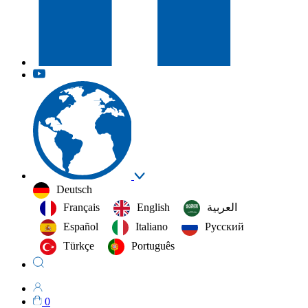
Deutsch
Français
English
العربية‏
Español
Italiano
Русский
Türkçe
Português
0