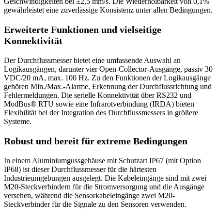
Geschwindigkeiten bei ±2,5 mm/s. Die Wiederholbarkeit von 0,1%
gewährleistet eine zuverlässige Konsistenz unter allen Bedingungen.
Erweiterte Funktionen und vielseitige
Konnektivität
Der Durchflussmesser bietet eine umfassende Auswahl an
Logikausgängen, darunter vier Open-Collector-Ausgänge, passiv 30
VDC/20 mA, max. 100 Hz. Zu den Funktionen der Logikausgänge
gehören Min./Max.-Alarme, Erkennung der Durchflussrichtung und
Fehlermeldungen. Die serielle Konnektivität über RS232 und
ModBus® RTU sowie eine Infrarotverbindung (IRDA) bieten
Flexibilität bei der Integration des Durchflussmessers in größere
Systeme.
Robust und bereit für extreme Bedingungen
In einem Aluminiumgussgehäuse mit Schutzart IP67 (mit Option
IP68) ist dieser Durchflussmesser für die härtesten
Industrieumgebungen ausgelegt. Die Kabeleingänge sind mit zwei
M20-Steckverbindern für die Stromversorgung und die Ausgänge
versehen, während die Sensorkabeleingänge zwei M20-
Steckverbinder für die Signale zu den Sensoren verwenden.