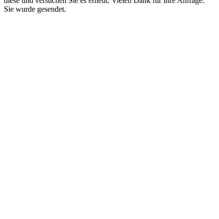
diese und versuchen Sie es erneut.
Vielen Dank für Ihre Anfrage.
Sie wurde gesendet.