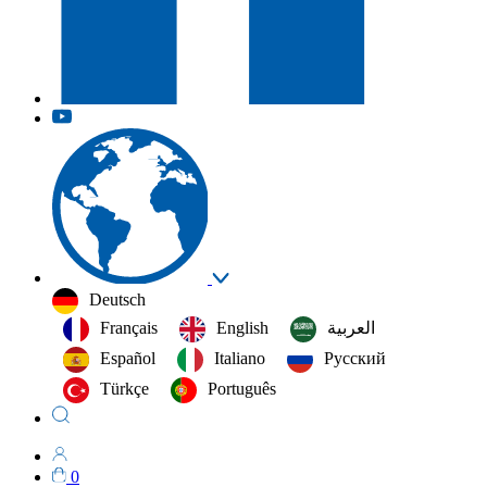
Deutsch
Français
English
العربية‏
Español
Italiano
Русский
Türkçe
Português
0