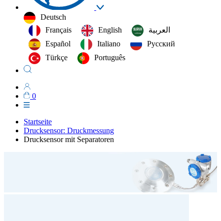
Deutsch
Français
English
العربية‏
Español
Italiano
Русский
Türkçe
Português
0
Startseite
Drucksensor: Druckmessung
Drucksensor mit Separatoren