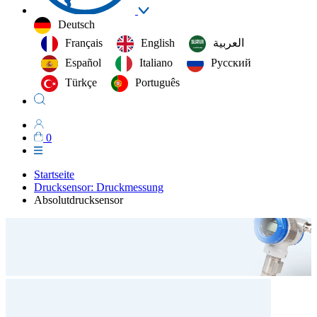
Deutsch
Français
English
العربية‏
Español
Italiano
Русский
Türkçe
Português
0
Startseite
Drucksensor: Druckmessung
Absolutdrucksensor