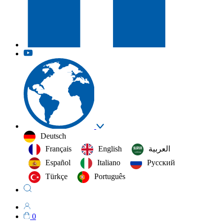
Deutsch
Français
English
العربية‏
Español
Italiano
Русский
Türkçe
Português
0