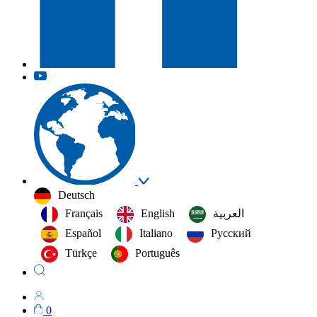
Deutsch
Français
English
العربية‏
Español
Italiano
Русский
Türkçe
Português
0