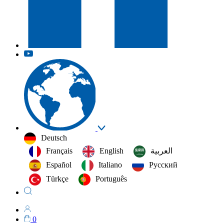
Deutsch
Français
English
العربية‏
Español
Italiano
Русский
Türkçe
Português
0