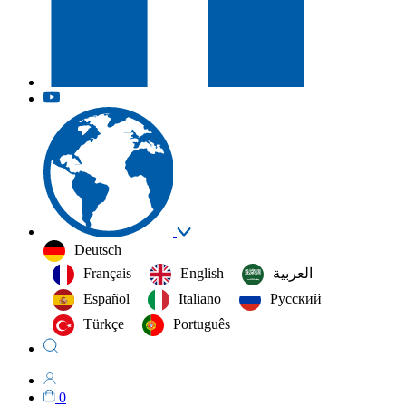
Deutsch
Français
English
العربية‏
Español
Italiano
Русский
Türkçe
Português
0