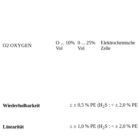
O ... 10%
0 ... 25%
Elektrochemische
O2 OXYGEN
Vol
Vol
Zelle
≤ ± 0,5 % PE (H
S : < ± 2,0 % PE
Wiederholbarkeit
2
≤ ± 1,0 % PE (H
S : < ± 2,0 % PE
Linearität
2