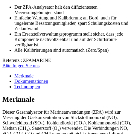
Der ZPA-Analysator hält den difﬁzientesten
Meeresumgebungen stand
Einfache Wartung und Kalibrierung an Bord, auch für
ungelernte Besatzungsmitglieder, spart Schulungskosten und
Zeitaufwand
Ein Ersatzteilverwaltungsprogramm stellt sicher, dass jede
Komponente nachvollziehbar und auf der Schiffsroute
verfügbar ist.
Alle Kalibrierungen sind automatisch (Zero/Span)
Referenz : ZPAMARINE
Bitte fragen Sie uns
Merkmale
Dokumentationen
Technologien
Merkmale
Dieser Gasanalysator für Marineanwendungen (ZPA) wird zur
Messung der Gaskonzentration von Stickstoffmonoxid (NO),
Schwefeldioxid (SO₂), Kohlendioxid (CO₂), Kohlenmonoxid (CO),
Methan (CH₄), Sauerstoff (O₂) verwendet. Die Verbindungen NO,
SO2, CO2, CO und CH4 werden mit nicht-dispersivem Infrarot