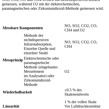
gemessen, während O2 mit der elektrochemischen,
paramagnetischen oder Zirkoniumdioxid-Methode gemessen wird.
NO, SO2, CO2, CO,
Messbare Komponenten
CH4 und O2
Methode der
nichtdispersiven
NO, SO2, CO2, CO,
Infrarotabsorption.
CH4
Einzelne Quelle und
einzelner Strahl
Elektrochemische oder
Messprinzip
paramagnetische
Methode (eingebautes
Messelement
O2
im Analysator) oder
Zirkoniumdioxid-
Methode
±0.5 % des
Wiederholbarkeit
Skalenendwerts
1 % der vollen Skala
Linearität
Vor Luftdruckkorrektur