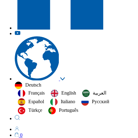
Deutsch
Français
English
العربية‏
Español
Italiano
Русский
Türkçe
Português
0