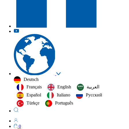
Deutsch
Français
English
العربية‏
Español
Italiano
Русский
Türkçe
Português
0