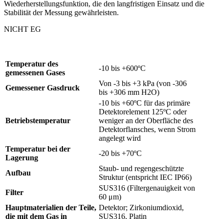
Wiederherstellungsfunktion, die den langfristigen Einsatz und die
Stabilität der Messung gewährleisten.
NICHT EG
Temperatur des
-10 bis +600ºC
gemessenen Gases
Von -3 bis +3 kPa (von -306
Gemessener Gasdruck
bis +306 mm H2O)
-10 bis +60ºC für das primäre
Detektorelement 125ºC oder
Betriebstemperatur
weniger an der Oberfläche des
Detektorflansches, wenn Strom
angelegt wird
Temperatur bei der
-20 bis +70ºC
Lagerung
Staub- und regengeschützte
Aufbau
Struktur (entspricht IEC IP66)
SUS316 (Filtergenauigkeit von
Filter
60 μm)
Hauptmaterialien der Teile,
Detektor; Zirkoniumdioxid,
die mit dem Gas in
SUS316, Platin