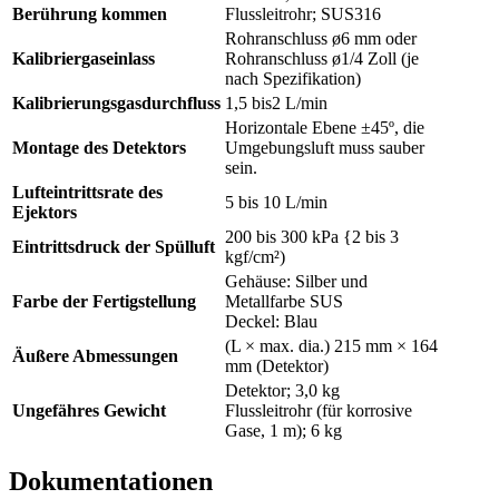
Berührung kommen
Flussleitrohr; SUS316
Rohranschluss ø6 mm oder
Kalibriergaseinlass
Rohranschluss ø1/4 Zoll (je
nach Spezifikation)
Kalibrierungsgasdurchfluss
1,5 bis2 L/min
Horizontale Ebene ±45º, die
Montage des Detektors
Umgebungsluft muss sauber
sein.
Lufteintrittsrate des
5 bis 10 L/min
Ejektors
200 bis 300 kPa {2 bis 3
Eintrittsdruck der Spülluft
kgf/cm²)
Gehäuse: Silber und
Farbe der Fertigstellung
Metallfarbe SUS
Deckel: Blau
(L × max. dia.) 215 mm × 164
Äußere Abmessungen
mm (Detektor)
Detektor; 3,0 kg
Ungefähres Gewicht
Flussleitrohr (für korrosive
Gase, 1 m); 6 kg
Dokumentationen