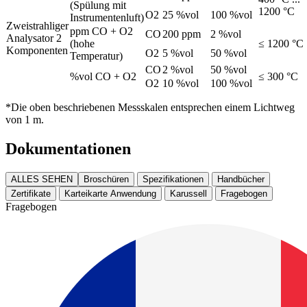
(Spülung mit
1200 °C
O2
25 %vol
100 %vol
Instrumentenluft)
Zweistrahliger
ppm CO + O2
CO
200 ppm
2 %vol
Analysator 2
(hohe
≤ 1200 °C
Komponenten
O2
5 %vol
50 %vol
Temperatur)
CO
2 %vol
50 %vol
%vol CO + O2
≤ 300 °C
O2
10 %vol
100 %vol
*Die oben beschriebenen Messskalen entsprechen einem Lichtweg
von 1 m.
Dokumentationen
ALLES SEHEN
Broschüren
Spezifikationen
Handbücher
Zertifikate
Karteikarte Anwendung
Karussell
Fragebogen
Fragebogen