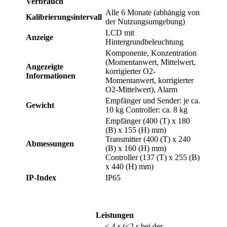
Verbrauch
Alle 6 Monate (abhängig von
Kalibrierungsintervall
der Nutzungsumgebung)
LCD mit
Anzeige
Hintergrundbeleuchtung
Komponente, Konzentration
(Momentanwert, Mittelwert,
Angezeigte
korrigierter O2-
Informationen
Momentanwert, korrigierter
O2-Mittelwert), Alarm
Empfänger und Sender: je ca.
Gewicht
10 kg Controller: ca. 8 kg
Empfänger (400 (T) x 180
(B) x 155 (H) mm)
Transmitter (400 (T) x 240
Abmessungen
(B) x 160 (H) mm)
Controller (137 (T) x 255 (B)
x 440 (H) mm)
IP-Index
IP65
Leistungen
≤ 4 s (≤2 s bei der