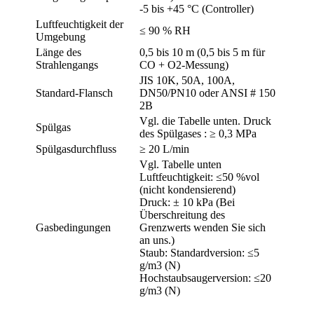
-5 bis +45 °C (Controller)
Luftfeuchtigkeit der
≤ 90 % RH
Umgebung
Länge des
0,5 bis 10 m (0,5 bis 5 m für
Strahlengangs
CO + O2-Messung)
JIS 10K, 50A, 100A,
Standard-Flansch
DN50/PN10 oder ANSI # 150
2B
Vgl. die Tabelle unten. Druck
Spülgas
des Spülgases : ≥ 0,3 MPa
Spülgasdurchfluss
≥ 20 L/min
Vgl. Tabelle unten
Luftfeuchtigkeit: ≤50 %vol
(nicht kondensierend)
Druck: ± 10 kPa (Bei
Überschreitung des
Gasbedingungen
Grenzwerts wenden Sie sich
an uns.)
Staub: Standardversion: ≤5
g/m3 (N)
Hochstaubsaugerversion: ≤20
g/m3 (N)