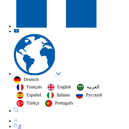
Deutsch
Français
English
العربية‏
Español
Italiano
Русский
Türkçe
Português
0