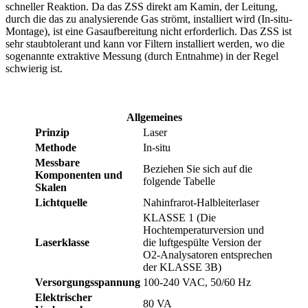
schneller Reaktion. Da das ZSS direkt am Kamin, der Leitung,
durch die das zu analysierende Gas strömt, installiert wird (In-situ-
Montage), ist eine Gasaufbereitung nicht erforderlich. Das ZSS ist
sehr staubtolerant und kann vor Filtern installiert werden, wo die
sogenannte extraktive Messung (durch Entnahme) in der Regel
schwierig ist.
Allgemeines
Prinzip
Laser
Methode
In-situ
Messbare
Beziehen Sie sich auf die
Komponenten und
folgende Tabelle
Skalen
Lichtquelle
Nahinfrarot-Halbleiterlaser
KLASSE 1 (Die
Hochtemperaturversion und
Laserklasse
die luftgespülte Version der
O2-Analysatoren entsprechen
der KLASSE 3B)
Versorgungsspannung
100-240 VAC, 50/60 Hz
Elektrischer
80 VA