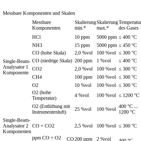
Messbare Komponenten und Skalen
Messbare
Skalierung
Skalierung
Temperatu
Komponenten
min.*
max.*
des Gases
HCl
10 ppm
5000 ppm
≤ 400 °C
NH3
15 ppm
5000 ppm
≤ 450 °C
CO (hohe Skala)
2,0 %vol
100 %vol
≤ 300 °C
CO (niedrige Skala)
200 ppm
1 %vol
≤ 400 °C
Single-Beam-
Analysator 1
CO2
2,0 %vol
100 %vol
≤ 300 °C
Komponente
CH4
100 ppm
100 %vol
≤ 300 °C
O2
10 %vol
100 %vol
≤ 300 °C
O2 (hohe
4 %vol
100 %vol
≤ 1200 °C
Temperatur)
O2 (Entlüftung mit
400 °C ...
25 %vol
100 %vol
Instrumentenluft)
1200 °C
Single-Beam-
Analysator 2
CO + CO2
2,5 %vol
100 %vol
≤ 300 °C
Komponenten
ppm CO + O2
CO
200 ppm
2 %vol
400 °C ...