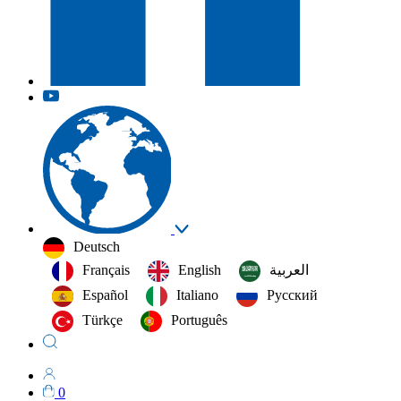
Deutsch
Français
English
العربية‏
Español
Italiano
Русский
Türkçe
Português
0