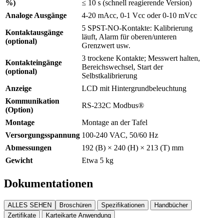
%)
≤ 10 s (schnell reagierende Version)
Analoge Ausgänge
4-20 mAcc, 0-1 Vcc oder 0-10 mVcc
5 SPST-NO-Kontakte: Kalibrierung
Kontaktausgänge
läuft, Alarm für oberen/unteren
(optional)
Grenzwert usw.
3 trockene Kontakte; Messwert halten,
Kontakteingänge
Bereichswechsel, Start der
(optional)
Selbstkalibrierung
Anzeige
LCD mit Hintergrundbeleuchtung
Kommunikation
RS-232C Modbus®
(Option)
Montage
Montage an der Tafel
Versorgungsspannung
100-240 VAC, 50/60 Hz
Abmessungen
192 (B) × 240 (H) × 213 (T) mm
Gewicht
Etwa 5 kg
Dokumentationen
ALLES SEHEN
Broschüren
Spezifikationen
Handbücher
Zertifikate
Karteikarte Anwendung