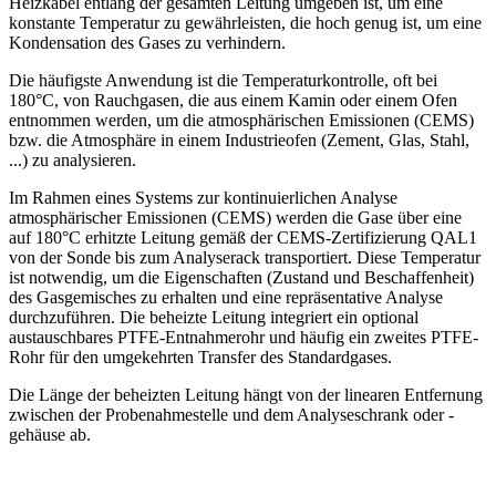
Heizkabel entlang der gesamten Leitung umgeben ist, um eine
konstante Temperatur zu gewährleisten, die hoch genug ist, um eine
Kondensation des Gases zu verhindern.
Die häufigste Anwendung ist die Temperaturkontrolle, oft bei
180°C, von Rauchgasen, die aus einem Kamin oder einem Ofen
entnommen werden, um die atmosphärischen Emissionen (CEMS)
bzw. die Atmosphäre in einem Industrieofen (Zement, Glas, Stahl,
...) zu analysieren.
Im Rahmen eines Systems zur kontinuierlichen Analyse
atmosphärischer Emissionen (CEMS) werden die Gase über eine
auf 180°C erhitzte Leitung gemäß der CEMS-Zertifizierung QAL1
von der Sonde bis zum Analyserack transportiert. Diese Temperatur
ist notwendig, um die Eigenschaften (Zustand und Beschaffenheit)
des Gasgemisches zu erhalten und eine repräsentative Analyse
durchzuführen. Die beheizte Leitung integriert ein optional
austauschbares PTFE-Entnahmerohr und häufig ein zweites PTFE-
Rohr für den umgekehrten Transfer des Standardgases.
Die Länge der beheizten Leitung hängt von der linearen Entfernung
zwischen der Probenahmestelle und dem Analyseschrank oder -
gehäuse ab.