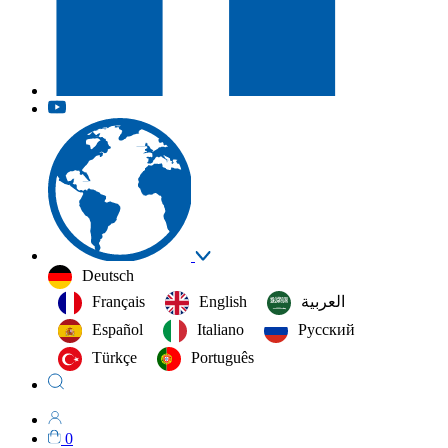
Deutsch
Français
English
العربية‏
Español
Italiano
Русский
Türkçe
Português
0