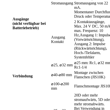
Stromausgang
Stromausgang von 22
mA.
Momentaner Durchflus
Druck oder Temperatu
Ausgänge
2 Kontaktausgänge,
(nicht verfügbar bei
Max. 24 V DC, 50 mA
Batteriebetrieb)
max. Frequenz: 10
Hz,Ausgang 1: Impuls
Ausgang
(Vorwärtsrichtung),
Kontakt
Ausgang 2: Impulse
(Rückwärtsrichtung),
Hoch-/Tiefalarm,
Systemfehler
⌀25 mm: Rc1, ⌀32 m
⌀25, ⌀32 mm
Rc1-1/4
Montage zwischen
⌀40-⌀80 mm
Verbindung
Flanschen (JIS10K)
⌀100-⌀200
Flanschmontage JIS1
mm
20D oder mehr
stromaufwärts, 5D ode
mehr stromabwärts.
Bei Verwendung in