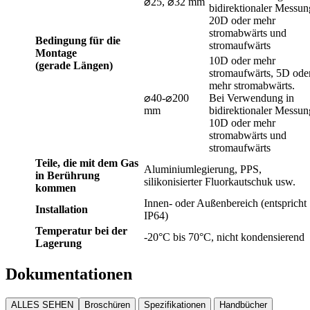
⌀25, ⌀32 mm
bidirektionaler Messun
20D oder mehr
stromabwärts und
Bedingung für die
stromaufwärts
Montage
10D oder mehr
(gerade Längen)
stromaufwärts, 5D ode
mehr stromabwärts.
⌀40-⌀200
Bei Verwendung in
mm
bidirektionaler Messun
10D oder mehr
stromabwärts und
stromaufwärts
Teile, die mit dem Gas
Aluminiumlegierung, PPS,
in Berührung
silikonisierter Fluorkautschuk usw.
kommen
Innen- oder Außenbereich (entspricht
Installation
IP64)
Temperatur bei der
-20°C bis 70°C, nicht kondensierend
Lagerung
Dokumentationen
ALLES SEHEN
Broschüren
Spezifikationen
Handbücher