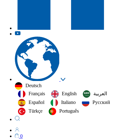
Deutsch
Français
English
العربية‏
Español
Italiano
Русский
Türkçe
Português
0