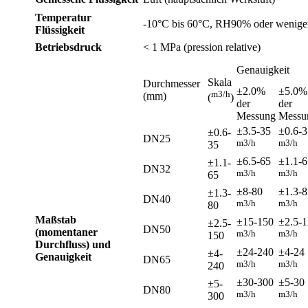
Temperatur
-10°C bis 60°C, RH90% oder wenige
Flüssigkeit
Betriebsdruck
< 1 MPa (pression relative)
Genauigkeit
Skala
Durchmesser
±2.0%
±5.0%
m3/h
(mm)
(
)
der
der
Messung
Messu
±3.5-35
±0.6-3
±0.6-
DN25
m3/h
m3/h
35
±6.5-65
±1.1-6
±1.1-
DN32
m3/h
m3/h
65
±8-80
±1.3-8
±1.3-
DN40
m3/h
m3/h
80
Maßstab
±15-150
±2.5-1
±2.5-
DN50
(momentaner
m3/h
m3/h
150
Durchfluss) und
±24-240
±4-24
±4-
Genauigkeit
DN65
m3/h
m3/h
240
±30-300
±5-30
±5-
DN80
m3/h
m3/h
300