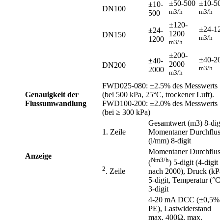
±50-500
±10-5
±10-
DN100
m3/h
m3/h
500
±120-
±24-1
±24-
1200
DN150
m3/h
1200
m3/h
±200-
±40-2
±40-
2000
DN200
m3/h
2000
m3/h
FWD025-080: ±2.5% des Messwerts
Genauigkeit der
(bei 500 kPa, 25°C, trockener Luft).
Flussumwandlung
FWD100-200: ±2.0% des Messwerts
(bei ≥ 300 kPa)
Gesamtwert (m3) 8-digi
1. Zeile
Momentaner Durchflus
(l/mm) 8-digit
Momentaner Durchflus
Anzeige
Nm3/h
(
) 5-digit (4-digit
2
. Zeile
nach 2000), Druck (kP
5-digit, Temperatur (°C
3-digit
4-20 mA DCC (±0,5%
PE), Lastwiderstand
max. 400Ω, max.