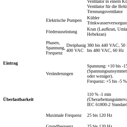
Ventilator in einem K
Ventilator für die Bel
Trennungsventilator
Kühler
Elektrische Pumpen
Trinkwasserversorgun
Kran (Laufkran, Umla
Förderausrüstung
Hebekran)
Phasen,
Dreiphasig
380 bis 440 VAC, 50 
Spannung,
400 VAC
bis 480 VAC, 60 Hz
Frequenz
Eintrag
Spannung: +10 bis -1
(Spannungsunsymmetr
Veränderungen
oder weniger).
Frequenz: +5 bis -5 %
110 % -1 min
Überlastbarkeit
(Überarbeitungsinterv
IEC 61800-2 Standard
Maximale Frequenz
25 bis 120 Hz
Grundfrequenz
25 bis 120 Hz