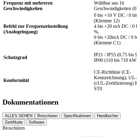
Frequenz mit mehreren
Wählbar aus 16
Geschwindigkeiten
Geschwindigkeiten (0 
0 bis +10 V DC / 0 b
(Klemme 12)
Befehl zur Frequenzeinstellung
4 bis +20 mA DC / 0 
(Analogeingang)
%.
0 bis +20mA DC / 0 b
(Klemme C1)
IP21 / IP55 (0,75 bis
Schutzgrad
IP00 (110 bis 710 kW
CE-Richtlinie (CE-
Kennzeichnung), UL-
Konformität
(cUL-Zertifizierung)
ST0
Dokumentationen
ALLES SEHEN
Broschüren
Spezifikationen
Handbücher
Zertifikate
Software
Broschüren