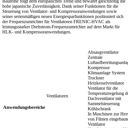
Baureihe folgt dem europäischen Trend und bewahrt gleichzeitig die
hohe japanische Zuverlässigkeit. Dank seiner Funktionen für die
Steuerung von Ventilator- und Kompressoranwendungen sowie
seiner serienmäßigen neuen Energiesparfunktionen positioniert sich
der Frequenzumrichter für Ventilatoren FRENIC-HVAC als
leistungsstarker Drehstrom-Frequenzumrichter auf dem Markt für
HLK- und Kompressoranwendungen.
Absaugventilator
Zentrale
Luftaufbereitungsanla
Kompressor
Klimaanlage System
Trockner
Heizkesselventilator
Ventilator für die
Temperaturregelung d
Ventilatoren
Dachventilator mit
Sammelsteuerung
Anwendungsbereiche
Kühlschrank
In Maschinen zur Hers
von Filmen eingebaut
Ventilator