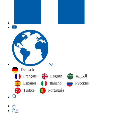
Deutsch
Français
English
العربية‏
Español
Italiano
Русский
Türkçe
Português
0