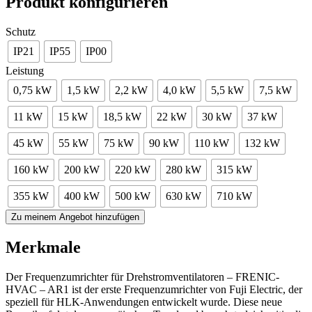
Produkt konfigurieren
Schutz
IP21
IP55
IP00
Leistung
0,75 kW
1,5 kW
2,2 kW
4,0 kW
5,5 kW
7,5 kW
11 kW
15 kW
18,5 kW
22 kW
30 kW
37 kW
45 kW
55 kW
75 kW
90 kW
110 kW
132 kW
160 kW
200 kW
220 kW
280 kW
315 kW
355 kW
400 kW
500 kW
630 kW
710 kW
Zu meinem Angebot hinzufügen
Merkmale
Der Frequenzumrichter für Drehstromventilatoren – FRENIC-
HVAC – AR1 ist der erste Frequenzumrichter von Fuji Electric, der
speziell für HLK-Anwendungen entwickelt wurde. Diese neue