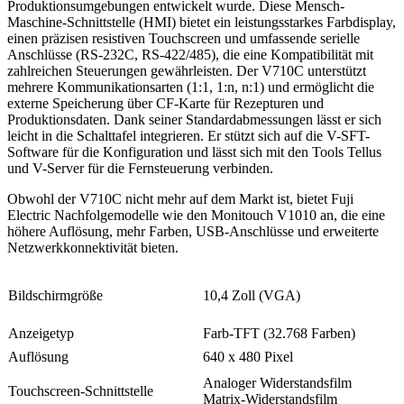
Produktionsumgebungen entwickelt wurde. Diese Mensch-
Maschine-Schnittstelle (HMI) bietet ein leistungsstarkes Farbdisplay,
einen präzisen resistiven Touchscreen und umfassende serielle
Anschlüsse (RS-232C, RS-422/485), die eine Kompatibilität mit
zahlreichen Steuerungen gewährleisten. Der V710C unterstützt
mehrere Kommunikationsarten (1:1, 1:n, n:1) und ermöglicht die
externe Speicherung über CF-Karte für Rezepturen und
Produktionsdaten. Dank seiner Standardabmessungen lässt er sich
leicht in die Schalttafel integrieren. Er stützt sich auf die V-SFT-
Software für die Konfiguration und lässt sich mit den Tools Tellus
und V-Server für die Fernsteuerung verbinden.
Obwohl der V710C nicht mehr auf dem Markt ist, bietet Fuji
Electric Nachfolgemodelle wie den Monitouch V1010 an, die eine
höhere Auflösung, mehr Farben, USB-Anschlüsse und erweiterte
Netzwerkkonnektivität bieten.
Bildschirmgröße
10,4 Zoll (VGA)
Anzeigetyp
Farb-TFT (32.768 Farben)
Auflösung
640 x 480 Pixel
Analoger Widerstandsfilm
Touchscreen-Schnittstelle
Matrix-Widerstandsfilm