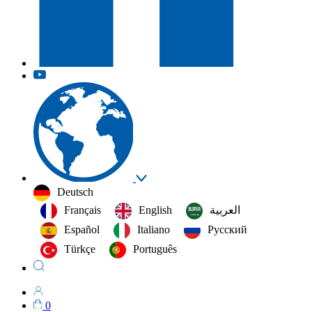
Deutsch
Français
English
العربية‏
Español
Italiano
Русский
Türkçe
Português
0