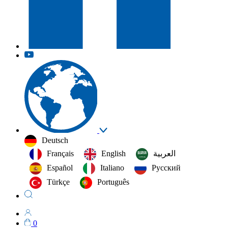
Deutsch
Français
English
العربية‏
Español
Italiano
Русский
Türkçe
Português
0