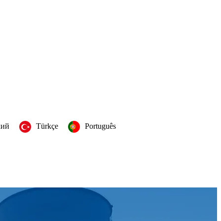
кий
Türkçe
Português