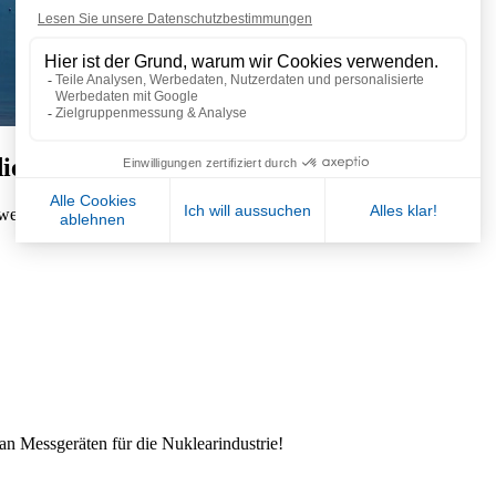
die Kernenergie
ftwerken während jeder Phase ihres Produktionsprozesses, um :
an Messgeräten für die Nuklearindustrie!