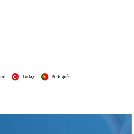
кий
Türkçe
Português