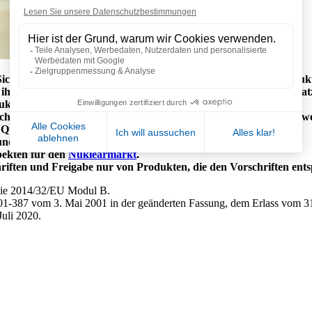
icherheit, Konformität und termingerechte Lieferung von Produkt
ihren Beitrag anerkennen, für ihre Lebensqualität am Arbeitsplat
uktiven Dialog mit ihnen und ihren Vertretern pflegen.
iften entsprechen, sicher, effizient, innovativ, zuverlässig und w
ualität, Gesundheit und Sicherheit am Arbeitsplatz.
 und Sicherheitsanforderungen entsprechen :
pekten für den
Nuklearmarkt
.
hriften und Freigabe nur von Produkten, die den Vorschriften ent
nie 2014/32/EU Modul B.
1-387 vom 3. Mai 2001 in der geänderten Fassung, dem Erlass vom 3
uli 2020.