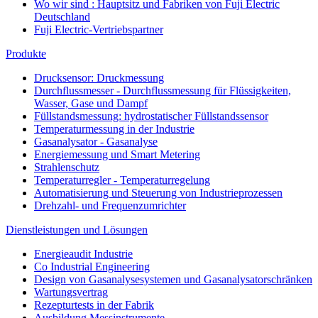
Wo wir sind : Hauptsitz und Fabriken von Fuji Electric
Deutschland
Fuji Electric-Vertriebspartner
Produkte
Drucksensor: Druckmessung
Durchflussmesser - Durchflussmessung für Flüssigkeiten,
Wasser, Gase und Dampf
Füllstandsmessung: hydrostatischer Füllstandssensor
Temperaturmessung in der Industrie
Gasanalysator - Gasanalyse
Energiemessung und Smart Metering
Strahlenschutz
Temperaturregler - Temperaturregelung
Automatisierung und Steuerung von Industrieprozessen
Drehzahl- und Frequenzumrichter
Dienstleistungen und Lösungen
Energieaudit Industrie
Co Industrial Engineering
Design von Gasanalysesystemen und Gasanalysatorschränken
Wartungsvertrag
Rezepturtests in der Fabrik
Ausbildung Messinstrumente