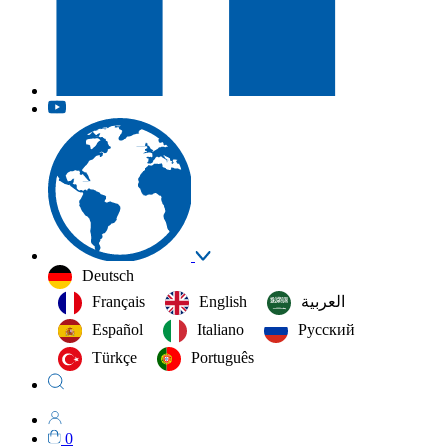
Deutsch
Français
English
العربية‏
Español
Italiano
Русский
Türkçe
Português
0