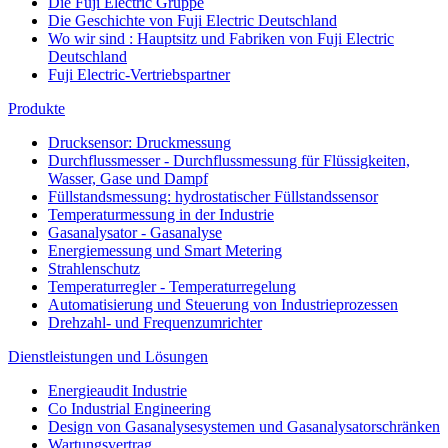
Die Fuji Electric Gruppe
Die Geschichte von Fuji Electric Deutschland
Wo wir sind : Hauptsitz und Fabriken von Fuji Electric
Deutschland
Fuji Electric-Vertriebspartner
Produkte
Drucksensor: Druckmessung
Durchflussmesser - Durchflussmessung für Flüssigkeiten,
Wasser, Gase und Dampf
Füllstandsmessung: hydrostatischer Füllstandssensor
Temperaturmessung in der Industrie
Gasanalysator - Gasanalyse
Energiemessung und Smart Metering
Strahlenschutz
Temperaturregler - Temperaturregelung
Automatisierung und Steuerung von Industrieprozessen
Drehzahl- und Frequenzumrichter
Dienstleistungen und Lösungen
Energieaudit Industrie
Co Industrial Engineering
Design von Gasanalysesystemen und Gasanalysatorschränken
Wartungsvertrag