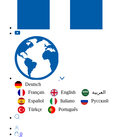
Deutsch
Français
English
العربية‏
Español
Italiano
Русский
Türkçe
Português
0