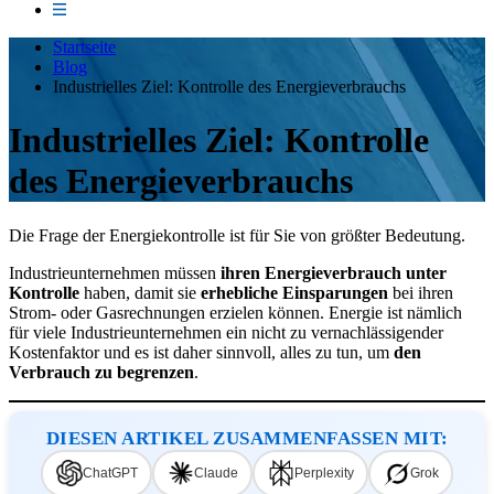
Startseite
Blog
Industrielles Ziel: Kontrolle des Energieverbrauchs
Industrielles Ziel: Kontrolle
des Energieverbrauchs
Die Frage der Energiekontrolle ist für Sie von größter Bedeutung.
Industrieunternehmen müssen
ihren Energieverbrauch unter
Kontrolle
haben, damit sie
erhebliche Einsparungen
bei ihren
Strom- oder Gasrechnungen erzielen können. Energie ist nämlich
für viele Industrieunternehmen ein nicht zu vernachlässigender
Kostenfaktor und es ist daher sinnvoll, alles zu tun, um
den
Verbrauch zu begrenzen
.
DIESEN ARTIKEL ZUSAMMENFASSEN MIT:
ChatGPT
Claude
Perplexity
Grok