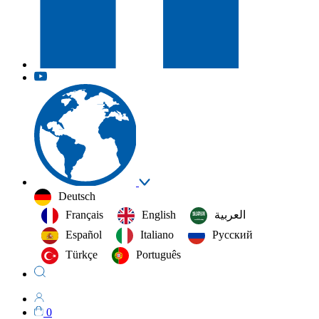
Deutsch
Français
English
العربية‏
Español
Italiano
Русский
Türkçe
Português
0