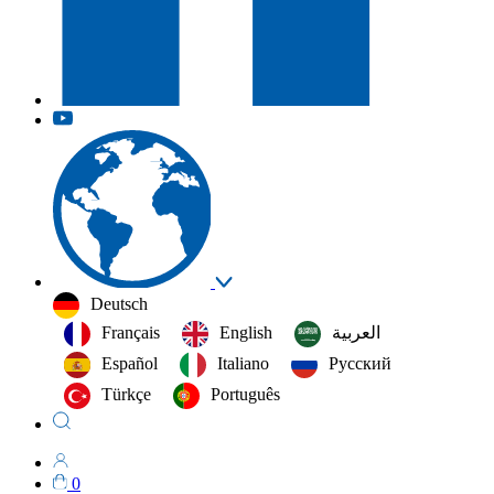
Deutsch
Français
English
العربية‏
Español
Italiano
Русский
Türkçe
Português
0