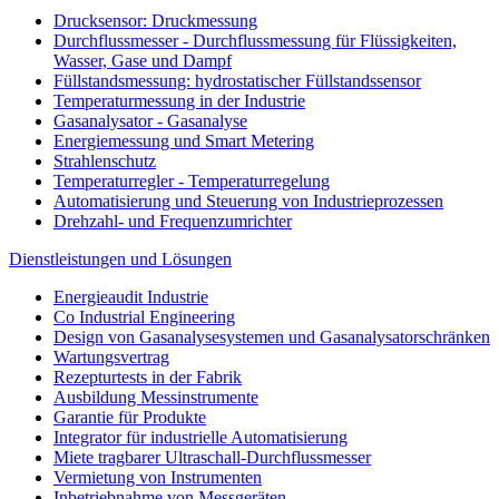
Drucksensor: Druckmessung
Durchflussmesser - Durchflussmessung für Flüssigkeiten,
Wasser, Gase und Dampf
Füllstandsmessung: hydrostatischer Füllstandssensor
Temperaturmessung in der Industrie
Gasanalysator - Gasanalyse
Energiemessung und Smart Metering
Strahlenschutz
Temperaturregler - Temperaturregelung
Automatisierung und Steuerung von Industrieprozessen
Drehzahl- und Frequenzumrichter
Dienstleistungen und Lösungen
Energieaudit Industrie
Co Industrial Engineering
Design von Gasanalysesystemen und Gasanalysatorschränken
Wartungsvertrag
Rezepturtests in der Fabrik
Ausbildung Messinstrumente
Garantie für Produkte
Integrator für industrielle Automatisierung
Miete tragbarer Ultraschall-Durchflussmesser
Vermietung von Instrumenten
Inbetriebnahme von Messgeräten