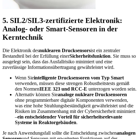
5. SIL2/SIL3-zertifizierte Elektronik:
Analog- oder Smart-Sensoren in der
Kerntechnik
Die Elektronik des
nuklearen Drucksensors
ist ein zentraler
Bestandteil bei der Erfüllung einer
Sicherheitsfunktion
. Sie muss so
ausgelegt sein, dass das Ausfallrisiko minimiert und eine
zuverlässige Informationsübertragung gewährleistet wird.
Wenn Sie
intelligente Drucksensoren vom Typ Smart
verwenden, müssen diese strengen Robustheitstests gemäß
den Normen
IEEE 323 und RCC-E
unterzogen worden sein.
Alternativ können Sie
analoge nukleare Drucksensoren
ohne programmierbare digitale Komponenten verwenden,
was eine hohe Strahlungsbeständigkeit gewährleistet und die
Risiken im Zusammenhang mit der Cybersicherheit minimiert
–
ein entscheidender Vorteil für sicherheitsrelevante
Systeme in Reaktorgebäuden
.
Je nach Anwendungsfall sollte die Entscheidung zwischen
analogen
Sensoren
und Sensoren mit erweiterten Funktionen auf der