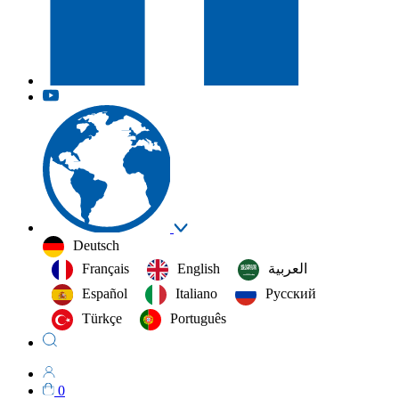
Deutsch
Français
English
العربية‏
Español
Italiano
Русский
Türkçe
Português
0