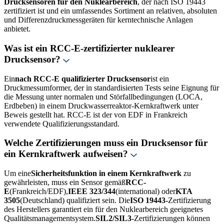
Drucksensoren für den Nuklearbereich
, der nach ISO 19443
zertifiziert ist und ein umfassendes Sortiment an relativen, absoluten
und Differenzdruckmessgeräten für kerntechnische Anlagen
anbietet.
Was ist ein RCC-E-zertifizierter nuklearer
Drucksensor?
Ein
nach RCC-E qualifizierter Drucksensor
ist ein
Druckmessumformer, der in standardisierten Tests seine Eignung für
die Messung unter normalen und Störfallbedingungen (LOCA,
Erdbeben) in einem Druckwasserreaktor-Kernkraftwerk unter
Beweis gestellt hat. RCC-E ist der von EDF in Frankreich
verwendete Qualifizierungsstandard.
Welche Zertifizierungen muss ein Drucksensor für
ein Kernkraftwerk aufweisen?
Um eine
Sicherheitsfunktion in einem Kernkraftwerk
zu
gewährleisten, muss ein Sensor gemäß
RCC-
E
(Frankreich/EDF),
IEEE 323/344
(international) oder
KTA
3505
(Deutschland) qualifiziert sein. Die
ISO 19443-
Zertifizierung
des Herstellers garantiert ein für den Nuklearbereich geeignetes
Qualitätsmanagementsystem.
SIL2/SIL3
-Zertifizierungen können