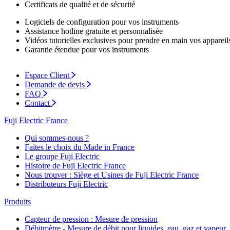
Certificats de qualité et de sécurité
Logiciels de configuration pour vos instruments
Assistance hotline gratuite et personnalisée
Vidéos tutorielles exclusives pour prendre en main vos appareil
Garantie étendue pour vos instruments
Espace Client
Demande de devis
FAQ
Contact
Fuji Electric France
Qui sommes-nous ?
Faites le choix du Made in France
Le groupe Fuji Electric
Histoire de Fuji Electric France
Nous trouver : Siège et Usines de Fuji Electric France
Distributeurs Fuji Electric
Produits
Capteur de pression : Mesure de pression
Débitmètre - Mesure de débit pour liquides, eau, gaz et vapeur