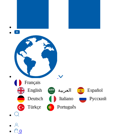
Français
English
العربية‏
Español
Deutsch
Italiano
Русский
Türkçe
Português
0