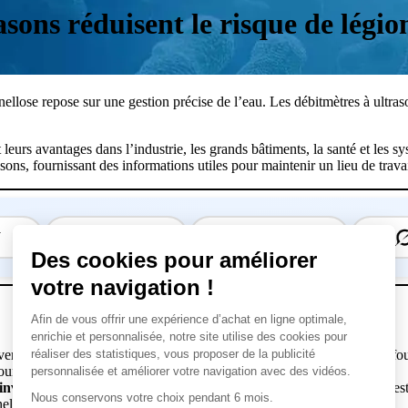
ons réduisent le risque de légion
nellose repose sur une gestion précise de l’eau. Les débitmètres à ultras
eurs avantages dans l’industrie, les grands bâtiments, la santé et les sy
ons, fournissant des informations utiles pour maintenir un lieu de travai
T
Claude
Perplexity
ention de la légionellose dans les bâtiments industriels et publics en fou
urraient favoriser la croissance bactérienne.
invasive pour la surveillance des systèmes d’eau
, et leur efficacité 
nellose.