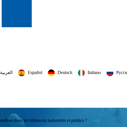
العربية‏
Español
Deutsch
Italiano
Русс
ellose dans les bâtiments industriels et publics ?