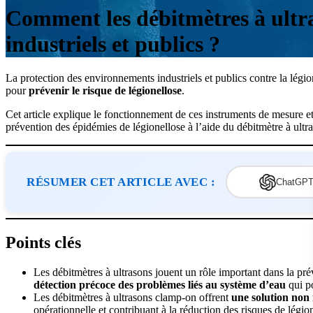
Comment les débitmètres à ultras
industriels et publics ?
La protection des environnements industriels et publics contre la légio
pour
prévenir le risque de légionellose
.
Cet article explique le fonctionnement de ces instruments de mesure et l
prévention des épidémies de légionellose à l’aide du débitmètre à ultras
RÉSUMER CET ARTICLE AVEC :
ChatGP
Points clés
Les débitmètres à ultrasons jouent un rôle important dans la prév
détection précoce des problèmes liés au système d’eau
qui po
Les débitmètres à ultrasons clamp-on offrent
une solution non 
opérationnelle et contribuant à la réduction des risques de légio