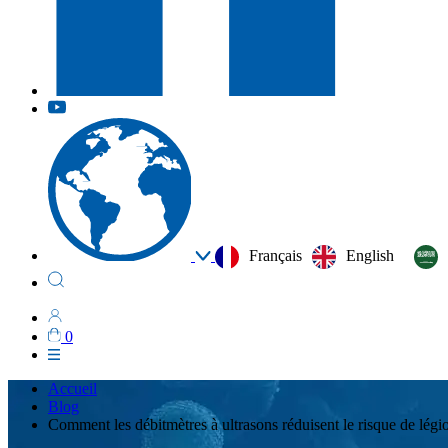
Français
English
0
Accueil
Blog
Comment les débitmètres à ultrasons réduisent le risque de légion