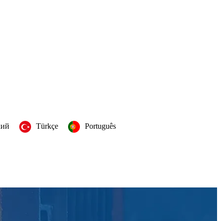
кий
Türkçe
Português