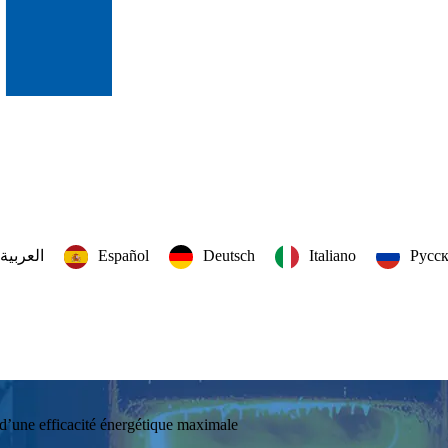
العربية‏
Español
Deutsch
Italiano
Русс
 d’une efficacité énergétique maximale