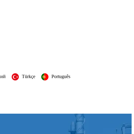
кий
Türkçe
Português