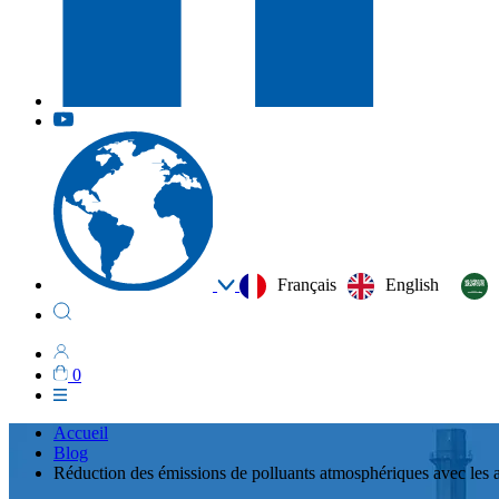
Français
English
0
Accueil
Blog
Réduction des émissions de polluants atmosphériques avec les 