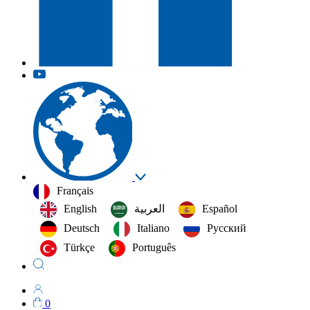
Français
English
العربية‏
Español
Deutsch
Italiano
Русский
Türkçe
Português
0