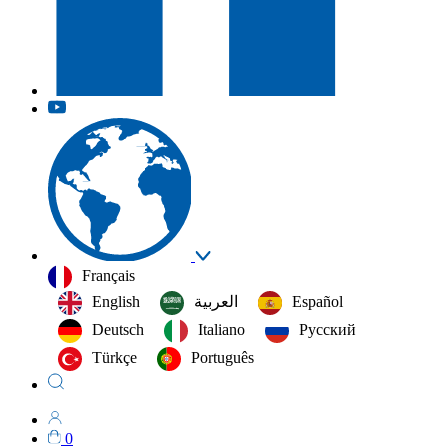
Français
English
العربية‏
Español
Deutsch
Italiano
Русский
Türkçe
Português
0