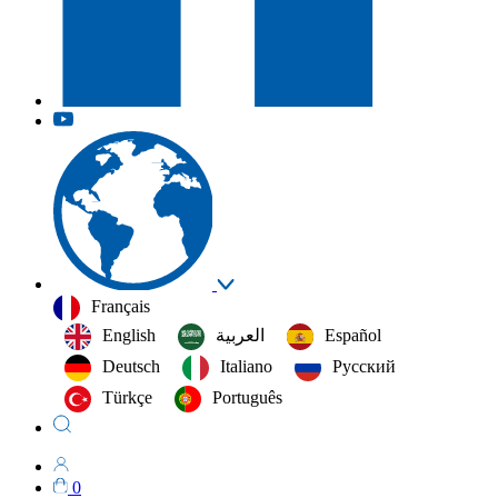
Français
English
العربية‏
Español
Deutsch
Italiano
Русский
Türkçe
Português
0