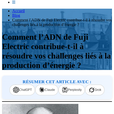
Accueil
Blog
Comment l’ADN de Fuji Electric contribue-t-il à résoudre vos
challenges liés à la production d’énergie ?
Comment l’ADN de Fuji
Electric contribue-t-il à
résoudre vos challenges liés à la
production d’énergie ?
RÉSUMER CET ARTICLE AVEC :
ChatGPT
Claude
Perplexity
Grok