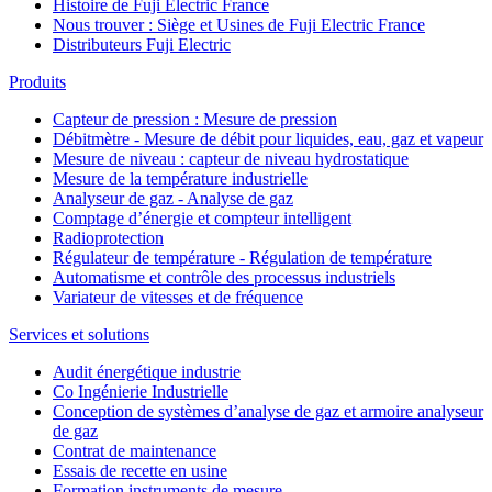
Histoire de Fuji Electric France
Nous trouver : Siège et Usines de Fuji Electric France
Distributeurs Fuji Electric
Produits
Capteur de pression : Mesure de pression
Débitmètre - Mesure de débit pour liquides, eau, gaz et vapeur
Mesure de niveau : capteur de niveau hydrostatique
Mesure de la température industrielle
Analyseur de gaz - Analyse de gaz
Comptage d’énergie et compteur intelligent
Radioprotection
Régulateur de température - Régulation de température
Automatisme et contrôle des processus industriels
Variateur de vitesses et de fréquence
Services et solutions
Audit énergétique industrie
Co Ingénierie Industrielle
Conception de systèmes d’analyse de gaz et armoire analyseur
de gaz
Contrat de maintenance
Essais de recette en usine
Formation instruments de mesure