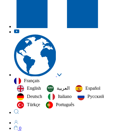
Français
English
العربية‏
Español
Deutsch
Italiano
Русский
Türkçe
Português
0