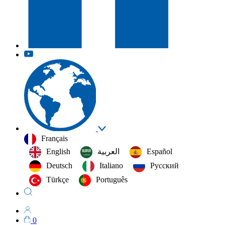
Français
English
العربية‏
Español
Deutsch
Italiano
Русский
Türkçe
Português
0