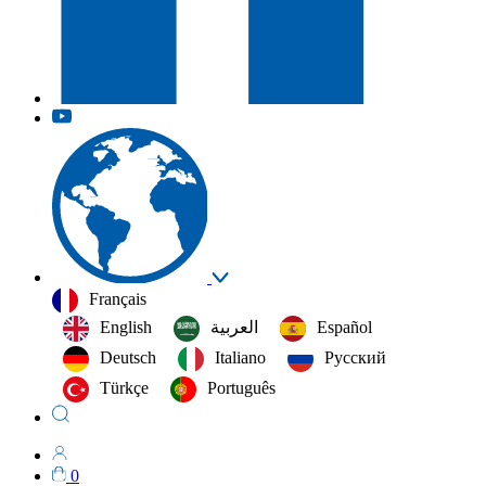
Français
English
العربية‏
Español
Deutsch
Italiano
Русский
Türkçe
Português
0